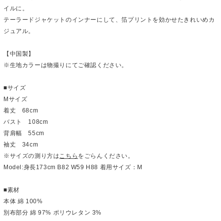
イルに。
テーラードジャケットのインナーにして、箔プリントを効かせたきれいめカ
ジュアル。
【中国製】
※生地カラーは物撮りにてご確認ください。
■サイズ
Mサイズ
着丈 68cm
バスト 108cm
背肩幅 55cm
袖丈 34cm
※サイズの測り方は
こちら
をごらんください。
Model:身長173cm B82 W59 H88 着用サイズ：M
■素材
本体 綿 100%
別布部分 綿 97% ポリウレタン 3%