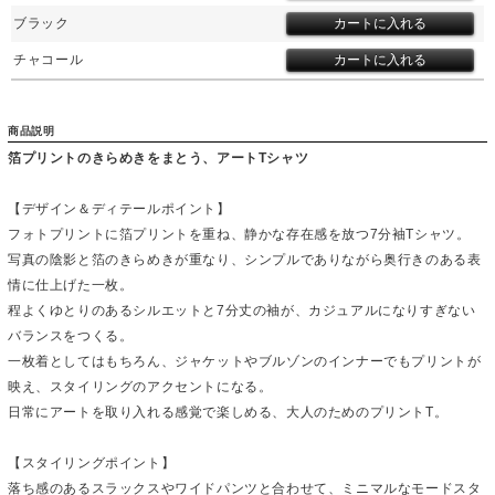
ブラック
チャコール
商品説明
箔プリントのきらめきをまとう、アートTシャツ
【デザイン＆ディテールポイント】
フォトプリントに箔プリントを重ね、静かな存在感を放つ7分袖Tシャツ。
写真の陰影と箔のきらめきが重なり、シンプルでありながら奥行きのある表
情に仕上げた一枚。
程よくゆとりのあるシルエットと7分丈の袖が、カジュアルになりすぎない
バランスをつくる。
一枚着としてはもちろん、ジャケットやブルゾンのインナーでもプリントが
映え、スタイリングのアクセントになる。
日常にアートを取り入れる感覚で楽しめる、大人のためのプリントT。
【スタイリングポイント】
落ち感のあるスラックスやワイドパンツと合わせて、ミニマルなモードスタ