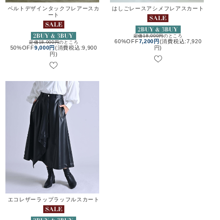
ベルトデザインタックフレアースカ
はしごレースアシメフレアスカート
ート
定価18,000円
のところ
60%OFF
7,200円
(消費税込:7,920
定価18,000円
のところ
50%OFF
9,000円
(消費税込:9,900
円)
円)
エコレザーラップラッフルスカート