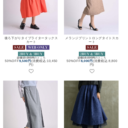
後ろ下がりタイプライタータックス
メランジプリントロングタイトスカ
カート
ート
定価19,000円
のところ
定価16,000円
のところ
50%OFF
9,500円
(消費税込:10,450
50%OFF
8,000円
(消費税込:8,800
円)
円)