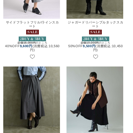
サイドフラットフリルIラインスカ
ジャガードリバーシブルタックスカ
ート
ート
定価16,000円
のところ
定価19,000円
のところ
40%OFF
9,600円
(消費税込:10,560
50%OFF
9,500円
(消費税込:10,450
円)
円)