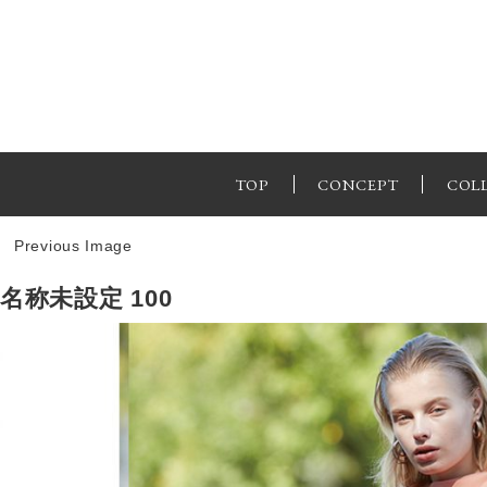
TOP
CONCEPT
COL
Previous Image
名称未設定 100