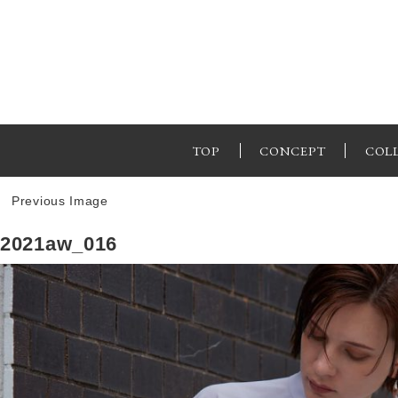
TOP
CONCEPT
COL
Previous Image
2021aw_016