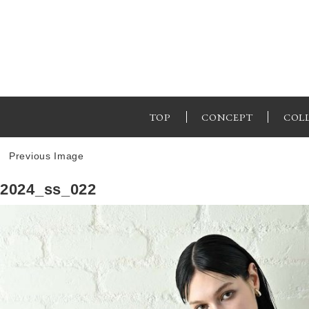
TOP
CONCEPT
COL
Previous Image
2024_ss_022