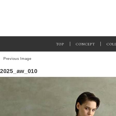
TOP
CONCEPT
COL
Previous Image
2025_aw_010