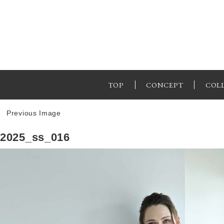
TOP
CONCEPT
COL
Previous Image
2025_ss_016