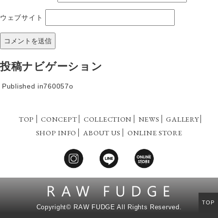
ウェブサイト
投稿ナビゲーション
Published in
760057o
TOP
CONCEPT
COLLECTION
NEWS
GALLERY
SHOP INFO
ABOUT US
ONLINE STORE
TOP
Copyright©
RAW FUDGE All Rights Reserved.