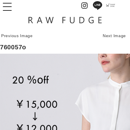
Previous Image
Next Image
760057o