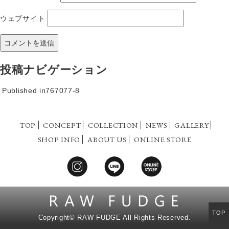
ウェブサイト
投稿ナビゲーション
Published in
767077-8
TOP
CONCEPT
COLLECTION
NEWS
GALLERY
SHOP INFO
ABOUT US
ONLINE STORE
TOP
Copyright©
RAW FUDGE All Rights Reserved.