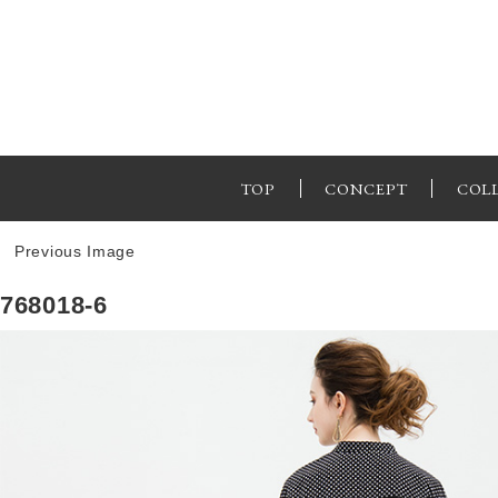
TOP
CONCEPT
COL
Previous Image
768018-6