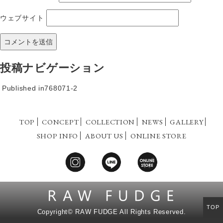
ウェブサイト
投稿ナビゲーション
Published in
768071-2
TOP
CONCEPT
COLLECTION
NEWS
GALLERY
SHOP INFO
ABOUT US
ONLINE STORE
TOP
Copyright©
RAW FUDGE All Rights Reserved.