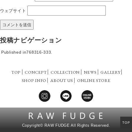
ウェブサイト
投稿ナビゲーション
Published in
768316-333.
TOP
CONCEPT
COLLECTION
NEWS
GALLERY
SHOP INFO
ABOUT US
ONLINE STORE
TOP
Copyright©
RAW FUDGE All Rights Reserved.