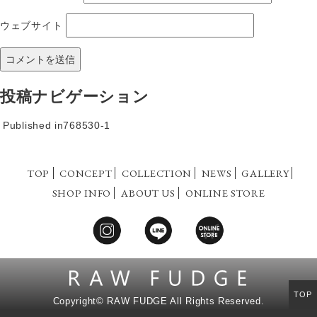
ウェブサイト
投稿ナビゲーション
Published in
768530-1
TOP
CONCEPT
COLLECTION
NEWS
GALLERY
SHOP INFO
ABOUT US
ONLINE STORE
TOP
Copyright©
RAW FUDGE All Rights Reserved.