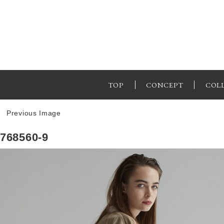
TOP
CONCEPT
COL
Previous Image
768560-9