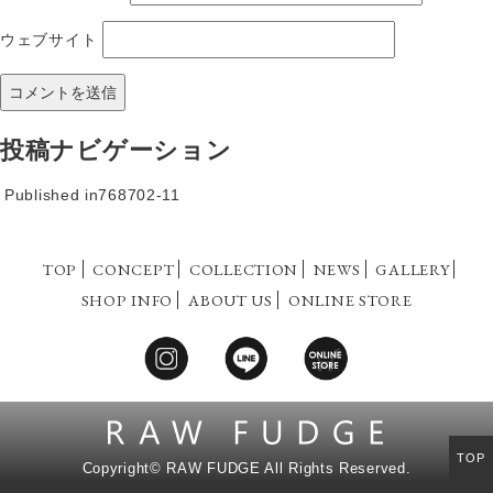
ウェブサイト
投稿ナビゲーション
Published in
768702-11
TOP
CONCEPT
COLLECTION
NEWS
GALLERY
SHOP INFO
ABOUT US
ONLINE STORE
TOP
Copyright©
RAW FUDGE All Rights Reserved.