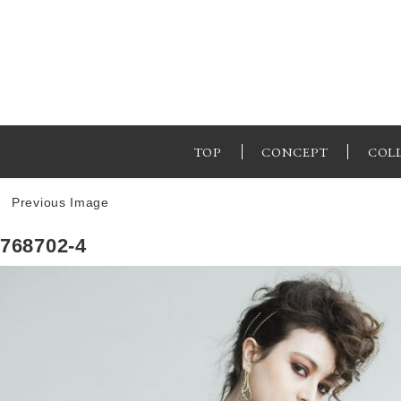
TOP
CONCEPT
COL
Previous Image
768702-4