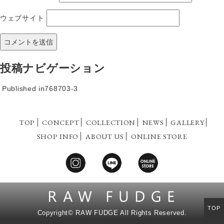
ウェブサイト
投稿ナビゲーション
Published in
768703-3
TOP
CONCEPT
COLLECTION
NEWS
GALLERY
SHOP INFO
ABOUT US
ONLINE STORE
TOP
Copyright©
RAW FUDGE All Rights Reserved.