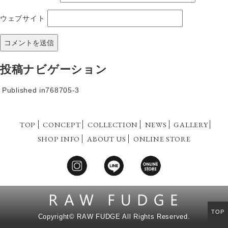
ウェブサイト
投稿ナビゲーション
Published in
768705-3
TOP
CONCEPT
COLLECTION
NEWS
GALLERY
SHOP INFO
ABOUT US
ONLINE STORE
TOP
Copyright©
RAW FUDGE All Rights Reserved.