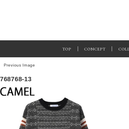
TOP
CONCEPT
COL
Previous Image
768768-13