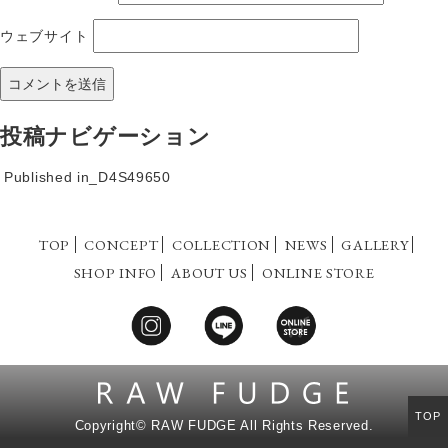
ウェブサイト
投稿ナビゲーション
Published in
_D4S49650
TOP
CONCEPT
COLLECTION
NEWS
GALLERY
SHOP INFO
ABOUT US
ONLINE STORE
TOP
Copyright©
RAW FUDGE All Rights Reserved.