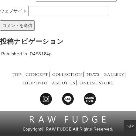
ウェブサイト
投稿ナビゲーション
Published in
_D4S5184p
TOP
CONCEPT
COLLECTION
NEWS
GALLERY
SHOP INFO
ABOUT US
ONLINE STORE
TOP
Copyright©
RAW FUDGE All Rights Reserved.