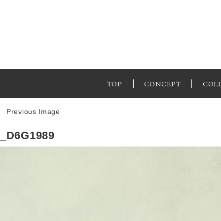
TOP
CONCEPT
COL
Previous Image
_D6G1989