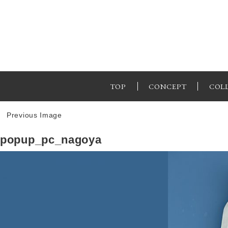
TOP
CONCEPT
COL
Previous Image
popup_pc_nagoya