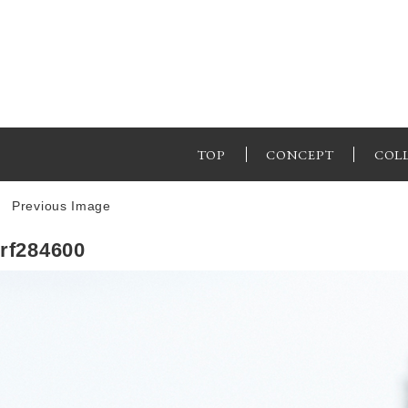
TOP
CONCEPT
COL
Previous Image
rf284600