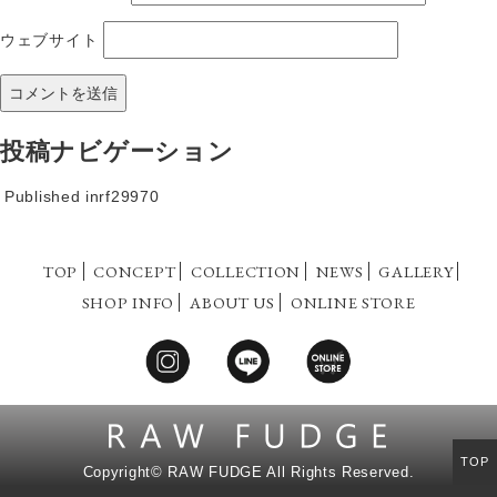
ウェブサイト
投稿ナビゲーション
Published in
rf29970
TOP
CONCEPT
COLLECTION
NEWS
GALLERY
SHOP INFO
ABOUT US
ONLINE STORE
TOP
Copyright©
RAW FUDGE All Rights Reserved.