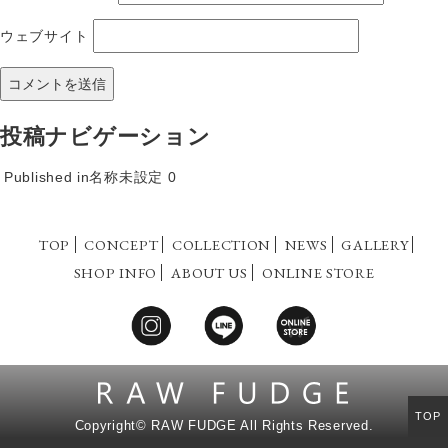
ウェブサイト
投稿ナビゲーション
Published in
名称未設定 0
TOP
CONCEPT
COLLECTION
NEWS
GALLERY
SHOP INFO
ABOUT US
ONLINE STORE
TOP
Copyright©
RAW FUDGE All Rights Reserved.