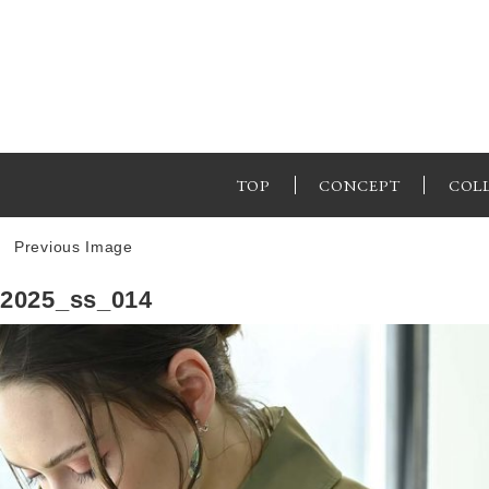
TOP
CONCEPT
COL
Previous Image
2025_ss_014