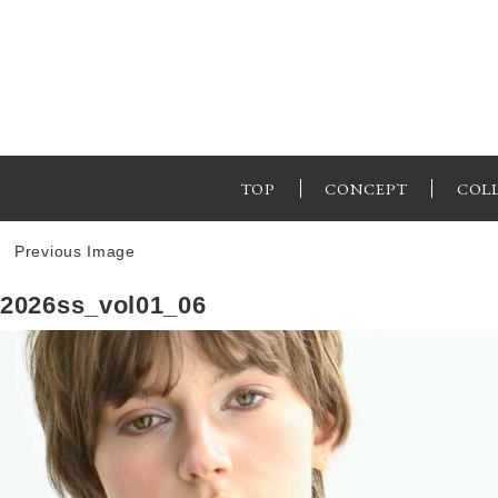
TOP
CONCEPT
COL
Previous Image
2026ss_vol01_06