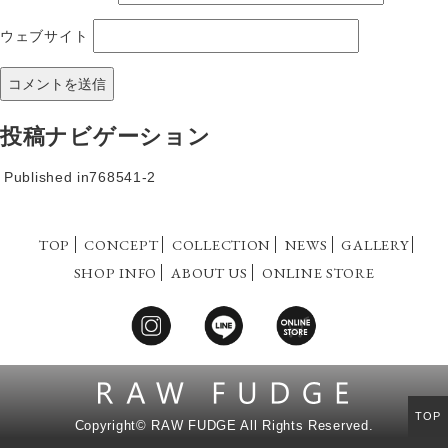
ウェブサイト
投稿ナビゲーション
Published in
768541-2
TOP
CONCEPT
COLLECTION
NEWS
GALLERY
SHOP INFO
ABOUT US
ONLINE STORE
TOP
Copyright©
RAW FUDGE All Rights Reserved.