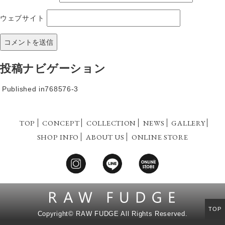
ウェブサイト
投稿ナビゲーション
Published in
768576-3
TOP
CONCEPT
COLLECTION
NEWS
GALLERY
SHOP INFO
ABOUT US
ONLINE STORE
TOP
Copyright©
RAW FUDGE All Rights Reserved.