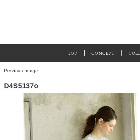
TOP
CONCEPT
COL
Previous Image
_D4S5137o