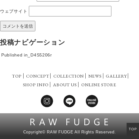
ウェブサイト
投稿ナビゲーション
Published in
_D4S5206r
TOP
CONCEPT
COLLECTION
NEWS
GALLERY
SHOP INFO
ABOUT US
ONLINE STORE
TOP
Copyright©
RAW FUDGE All Rights Reserved.