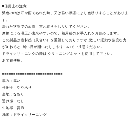
■使用上の注意
濃色の物は汗や雨でぬれた時、又は強い摩擦により色移りすることがありま
す。
濡れた状態での放置、重ね置きをしないでください。
摩擦による毛玉が出来やすいので、着用後のお手入れをお薦めします。
この製品は素材感（風合い）を重視しておりますが､激しい運動や強度な力
が加わると､縫い目が開いたりしやすいのでご注意ください｡
ドライクリ－ニングの際は,クリ－ニングネットを使用して下さい｡
あて布使用。
===========================
厚み：厚い
伸縮性：ややあり
裏地：なあり
透け感：なし
生地感：普通
洗濯：ドライクリーニング
===========================