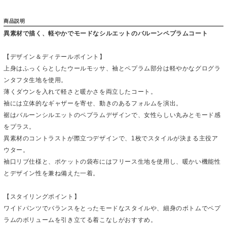
商品説明
異素材で描く、軽やかでモードなシルエットのバルーンペプラムコート
【デザイン＆ディテールポイント】
上身はふっくらとしたウールモッサ、袖とペプラム部分は軽やかなグログラ
ンタフタ生地を使用。
薄くダウンを入れて軽さと暖かさを両立したコート。
袖には立体的なギャザーを寄せ、動きのあるフォルムを演出。
裾はバルーンシルエットのペプラムデザインで、女性らしい丸みとモード感
をプラス。
異素材のコントラストが際立つデザインで、1枚でスタイルが決まる主役ア
ウター。
袖口リブ仕様と、ポケットの袋布にはフリース生地を使用し、暖かい機能性
とデザイン性を兼ね備えた一着。
【スタイリングポイント】
ワイドパンツでバランスをとったモードなスタイルや、細身のボトムでペプ
ラムのボリュームを引き立てる着こなしがおすすめ。