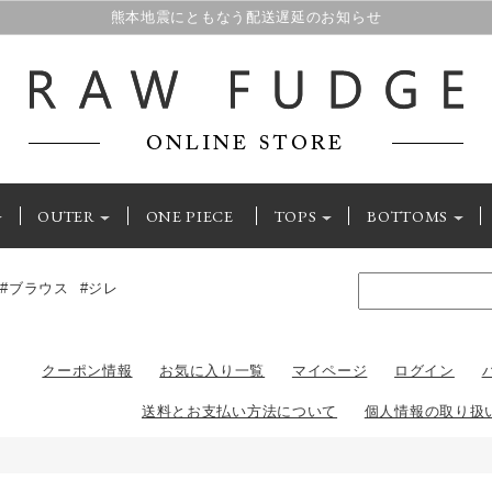
熊本地震にともなう配送遅延のお知らせ
夏季休業のご案内
OUTER
ONE PIECE
TOPS
BOTTOMS
#ブラウス
#ジレ
クーポン情報
お気に入り一覧
マイページ
ログイン
送料とお支払い方法について
個人情報の取り扱