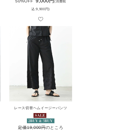
9,000円
50%OFF
(消費税
込:9,900円)
レース切替ヘムイージーパンツ
定価19,000円
のところ