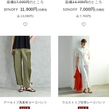
定価17,000円
のところ
定価14,000円
のところ
11,900円
7,000円
30%OFF
50%OFF
(消費税
(消費税
込:13,090円)
込:7,700円)
アーカイブ異素材カーゴパンツ
ウエストリブ切替レースパンツ