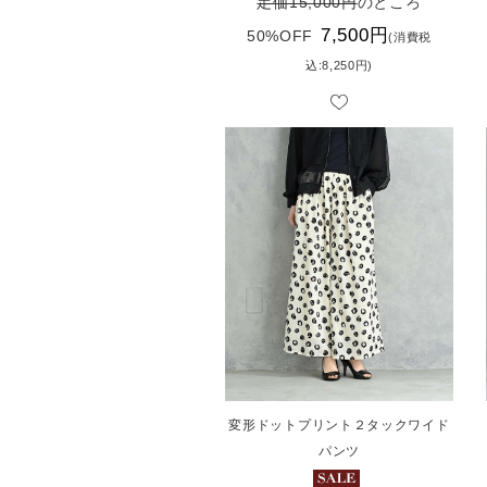
定価15,000円
のところ
7,500円
50%OFF
(消費税
込:8,250円)
変形ドットプリント２タックワイド
パンツ