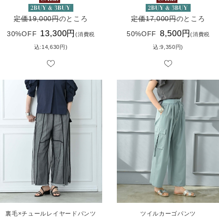
定価19,000円
のところ
定価17,000円
のところ
13,300円
8,500円
30%OFF
50%OFF
(消費税
(消費税
込:14,630円)
込:9,350円)
裏毛×チュールレイヤードパンツ
ツイルカーゴパンツ