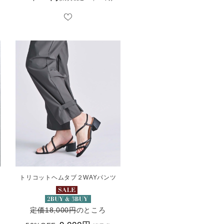
トリコットヘムタブ２WAYパンツ
定価18,000円
のところ