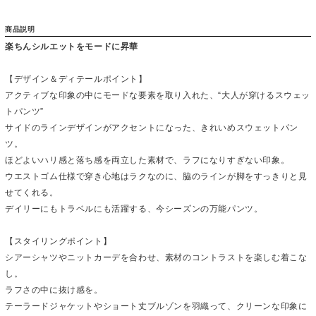
商品説明
楽ちんシルエットをモードに昇華
【デザイン＆ディテールポイント】
アクティブな印象の中にモードな要素を取り入れた、“大人が穿けるスウェッ
トパンツ”
サイドのラインデザインがアクセントになった、きれいめスウェットパン
ツ。
ほどよいハリ感と落ち感を両立した素材で、ラフになりすぎない印象。
ウエストゴム仕様で穿き心地はラクなのに、脇のラインが脚をすっきりと見
せてくれる。
デイリーにもトラベルにも活躍する、今シーズンの万能パンツ。
【スタイリングポイント】
シアーシャツやニットカーデを合わせ、素材のコントラストを楽しむ着こな
し。
ラフさの中に抜け感を。
テーラードジャケットやショート丈ブルゾンを羽織って、クリーンな印象に