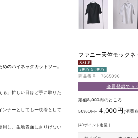
ファニー天竺モックネ
ためのハイネックカットソー。
商品番号 7665096
会員登録で５
える」忙しい日ほど手に取りた
定価8,000円
のところ
4,000円
インナーとしても一枚着として
50%OFF
(消費税
[40ポイント進呈 ]
使用し、生地表面にさりげない