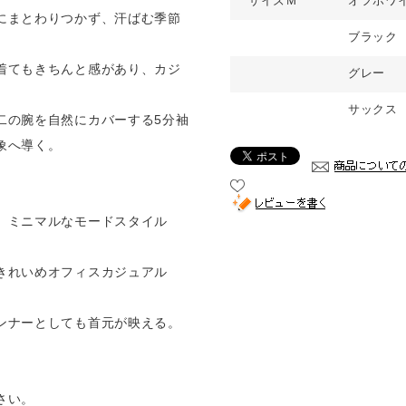
サイズＭ
オフホワ
にまとわりつかず、汗ばむ季節
ブラック
着てもきちんと感があり、カジ
グレー
サックス
二の腕を自然にカバーする5分袖
象へ導く。
、ミニマルなモードスタイル
きれいめオフィスカジュアル
ンナーとしても首元が映える。
さい。