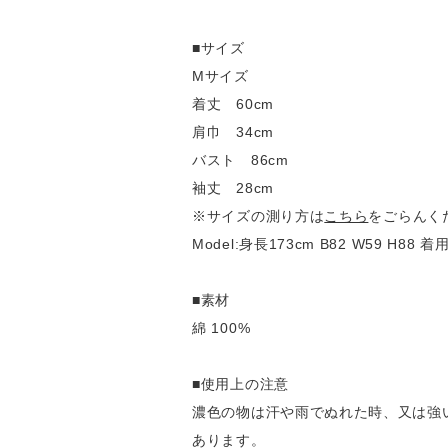
■サイズ
Mサイズ
着丈 60cm
肩巾 34cm
バスト 86cm
袖丈 28cm
※サイズの測り方は
こちら
をごらんく
Model:身長173cm B82 W59 H88
■素材
綿 100%
■使用上の注意
濃色の物は汗や雨でぬれた時、又は強
あります。