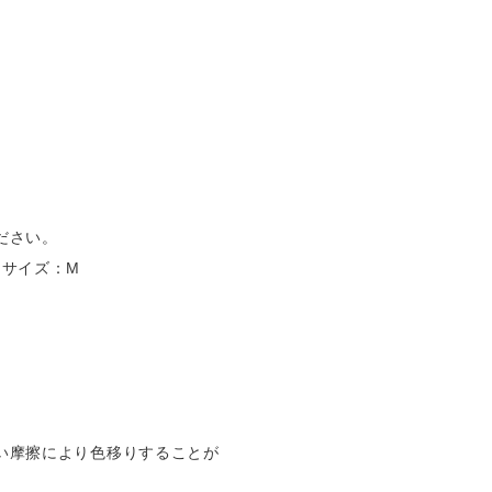
ださい。
 着用サイズ：M
い摩擦により色移りすることが