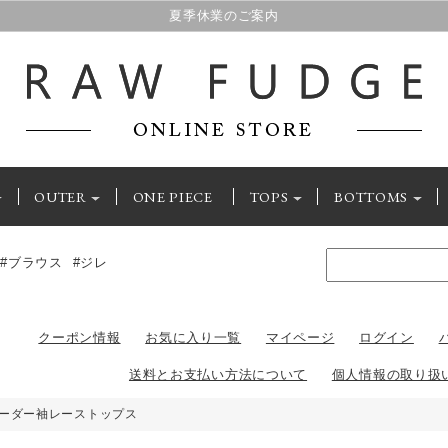
夏季休業のご案内
新規登録で500ポイントプレゼント
OUTER
ONE PIECE
TOPS
BOTTOMS
#ブラウス
#ジレ
クーポン情報
お気に入り一覧
マイページ
ログイン
送料とお支払い方法について
個人情報の取り扱
ボーダー袖レーストップス