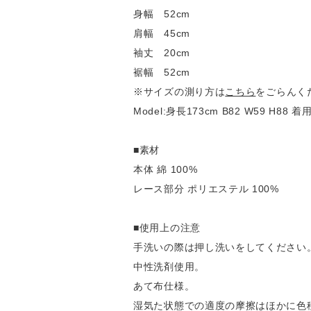
身幅 52cm
肩幅 45cm
袖丈 20cm
裾幅 52cm
※サイズの測り方は
こちら
をごらんく
Model:身長173cm B82 W59 H88
■素材
本体 綿 100%
レース部分 ポリエステル 100%
■使用上の注意
手洗いの際は押し洗いをしてください
中性洗剤使用。
あて布仕様。
湿気た状態での適度の摩擦はほかに色