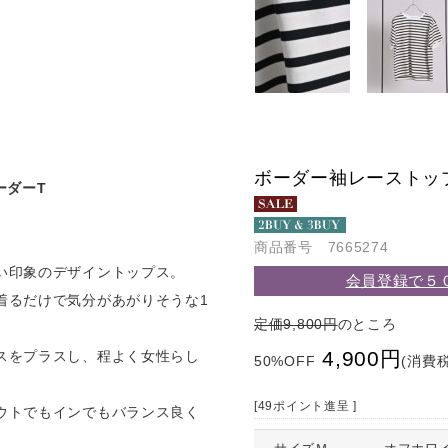
ボーダー袖レーストッ
ーダーT
商品番号 7665274
い印象のデザイントップス。
会員登録で５
着るだけで気分があがりそうな1
定価9,800円
のところ
4,900円
スをプラスし、程よく女性らし
50%OFF
(消費税
[49ポイント進呈 ]
ウトでもインでもバランス良く
。