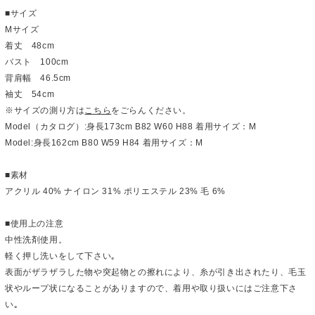
■サイズ
Mサイズ
着丈 48cm
バスト 100cm
背肩幅 46.5cm
袖丈 54cm
※サイズの測り方は
こちら
をごらんください。
Model（カタログ）:身長173cm B82 W60 H88 着用サイズ：M
Model:身長162cm B80 W59 H84 着用サイズ：M
■素材
アクリル 40% ナイロン 31% ポリエステル 23% 毛 6%
■使用上の注意
中性洗剤使用。
軽く押し洗いをして下さい｡
表面がザラザラした物や突起物との擦れにより、糸が引き出されたり、毛玉
状やループ状になることがありますので、着用や取り扱いにはご注意下さ
い｡