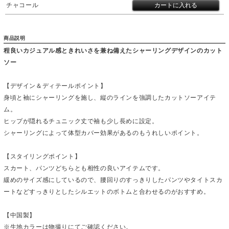
チャコール
商品説明
程良いカジュアル感ときれいさを兼ね備えたシャーリングデザインのカット
ソー
【デザイン＆ディテールポイント】
身頃と袖にシャーリングを施し、縦のラインを強調したカットソーアイテ
ム。
ヒップが隠れるチュニック丈で袖も少し長めに設定。
シャーリングによって体型カバー効果があるのもうれしいポイント。
【スタイリングポイント】
スカート、パンツどちらとも相性の良いアイテムです。
緩めのサイズ感にしているので、腰回りのすっきりしたパンツやタイトスカ
ートなどすっきりとしたシルエットのボトムと合わせるのがおすすめ。
【中国製】
※生地カラーは物撮りにてご確認ください。