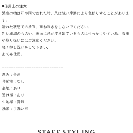
■使用上の注意
濃色の物は汗や雨でぬれた時、又は強い摩擦により色移りすることがありま
す。
濡れた状態での放置、重ね置きをしないでください。
粗い組織のものや、表面に糸が浮き出ているものは引っかけやすい為、着用
や取り扱いにはご注意ください。
軽く押し洗いをして下さい｡
あて布使用。
===========================
厚み：普通
伸縮性：なし
裏地：あり
透け感：あり
生地感：普通
洗濯：手洗い可
===========================
STAFF STYLING