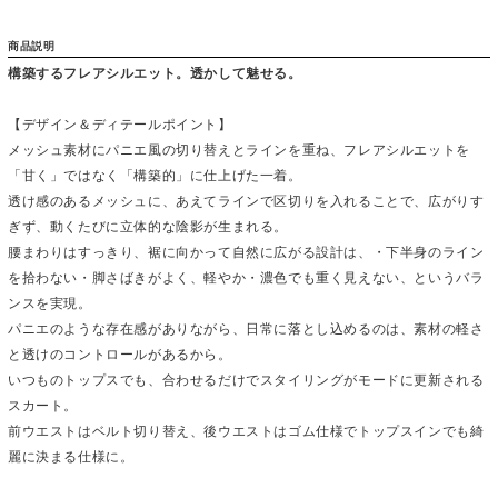
商品説明
構築するフレアシルエット。透かして魅せる。
【デザイン＆ディテールポイント】
メッシュ素材にパニエ風の切り替えとラインを重ね、フレアシルエットを
「甘く」ではなく「構築的」に仕上げた一着。
透け感のあるメッシュに、あえてラインで区切りを入れることで、広がりす
ぎず、動くたびに立体的な陰影が生まれる。
腰まわりはすっきり、裾に向かって自然に広がる設計は、・下半身のライン
を拾わない・脚さばきがよく、軽やか・濃色でも重く見えない、というバラ
ンスを実現。
パニエのような存在感がありながら、日常に落とし込めるのは、素材の軽さ
と透けのコントロールがあるから。
いつものトップスでも、合わせるだけでスタイリングがモードに更新される
スカート。
前ウエストはベルト切り替え、後ウエストはゴム仕様でトップスインでも綺
麗に決まる仕様に。